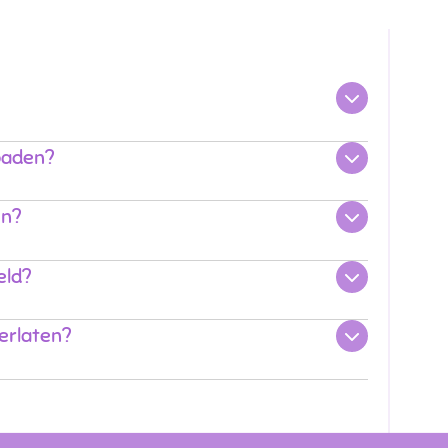
oaden?
en?
eld?
erlaten?