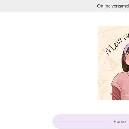
Online verzamel
Ga
direct
naar
de
hoofdinhoud
Home