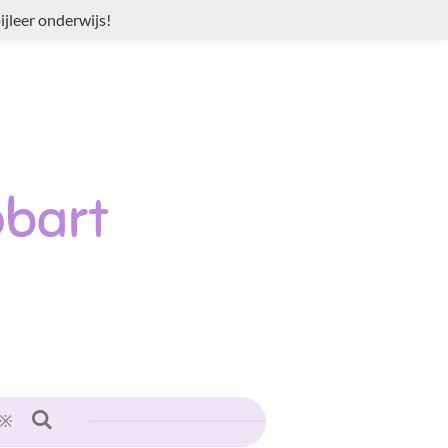
jleer onderwijs!
bart