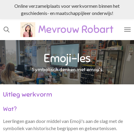
Online verzamelplaats voor werkvormen binnen het
Ga
geschiedenis- en maatschappijleer onderwijs!
direct
naar
Mevrouw Robart
de
hoofdinhoud
Emoji-les
Symbolisch denken met emoji's
Uitleg werkvorm
Wat?
Leerlingen gaan door middel van Emoji's aan de slag met de
symboliek van historische begrippen en gebeurtenissen.