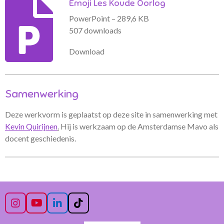
Emoji Les Koude Oorlog
PowerPoint – 289,6 KB
507 downloads
Download
Samenwerking
Deze werkvorm is geplaatst op deze site in samenwerking met
Kevin Quirijnen
.
Hij is werkzaam op de Amsterdamse Mavo als
docent geschiedenis.
I
Y
L
T
n
o
i
i