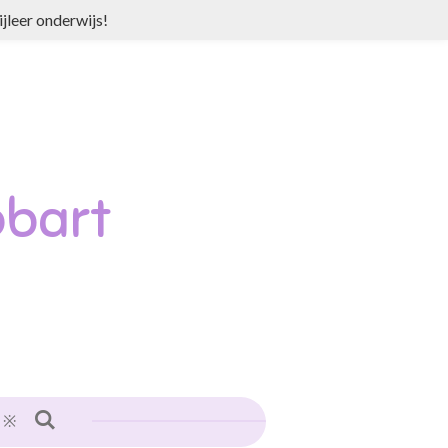
jleer onderwijs!
bart