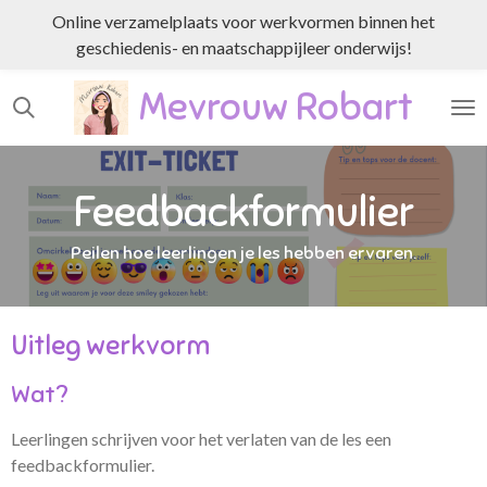
Online verzamelplaats voor werkvormen binnen het
Ga
geschiedenis- en maatschappijleer onderwijs!
direct
naar
Mevrouw Robart
de
hoofdinhoud
Feedbackformulier
Peilen hoe leerlingen je les hebben ervaren.
Uitleg werkvorm
Wat?
Leerlingen schrijven voor het verlaten van de les een
feedbackformulier.