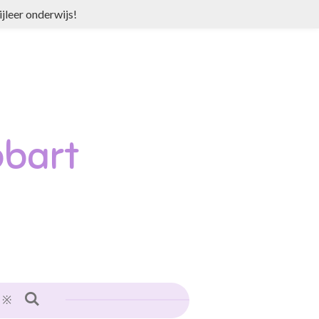
jleer onderwijs!
bart