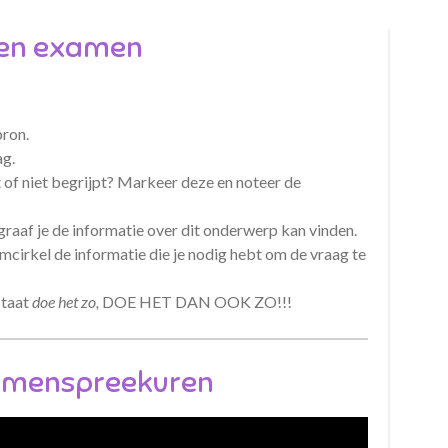
nen examen
bron.
ag.
t of niet begrijpt? Markeer deze en noteer de
agraaf je de informatie over dit onderwerp kan vinden.
omcirkel de informatie die je nodig hebt om de vraag te
staat
doe het zo,
DOE HET DAN OOK ZO!!!
amenspreekuren