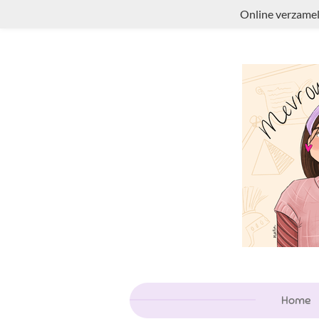
Online verzamel
Ga
direct
naar
de
hoofdinhoud
Home