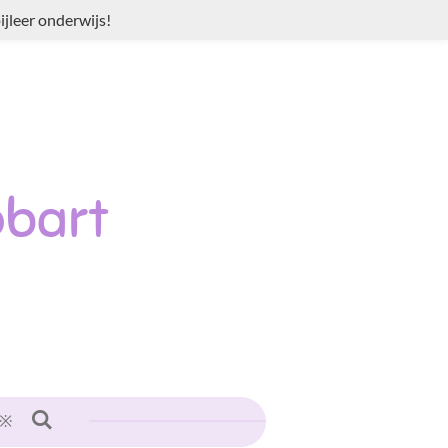
jleer onderwijs!
bart