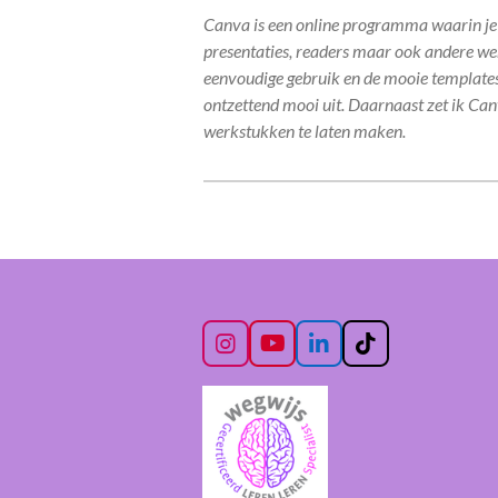
Canva is een online programma waarin je 
presentaties, readers maar ook andere w
eenvoudige gebruik en de mooie templates
ontzettend mooi uit. Daarnaast zet ik Ca
werkstukken
te laten maken.
I
Y
L
T
n
o
i
i
s
u
n
k
t
T
k
T
a
u
e
o
g
b
d
k
r
e
I