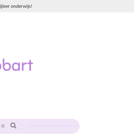
jleer onderwijs!
bart