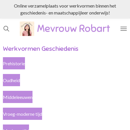
Online verzamelplaats voor werkvormen binnen het
Ga
geschiedenis- en maatschappijleer onderwijs!
direct
naar
Mevrouw Robart
de
hoofdinhoud
Werkvormen Geschiedenis
Prehistorie
Oudheid
Middeleeuwen
Vroeg-moderne tijd