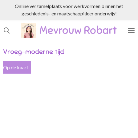
Online verzamelplaats voor werkvormen binnen het
Ga
geschiedenis- en maatschappijleer onderwijs!
direct
naar
Mevrouw Robart
de
hoofdinhoud
Vroeg-moderne tijd
Op de kaart...