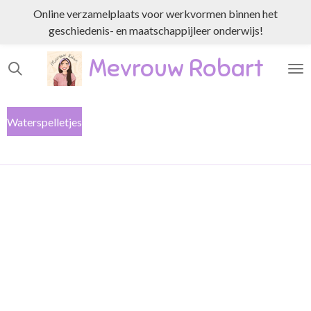
Online verzamelplaats voor werkvormen binnen het
Ga
geschiedenis- en maatschappijleer onderwijs!
direct
naar
Mevrouw Robart
de
hoofdinhoud
Waterspelletjes