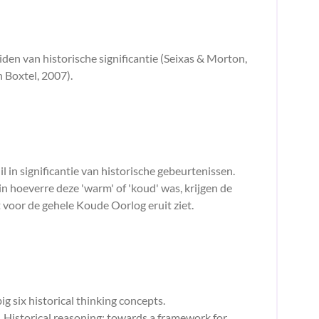
en van historische significantie (Seixas & Morton,
 Boxtel, 2007).
il in significantie van historische gebeurtenissen.
n hoeverre deze 'warm' of 'koud' was, krijgen de
t voor de gehele Koude Oorlog eruit ziet.
big six historical thinking concepts.
). Historical reasoning: towards a framework for