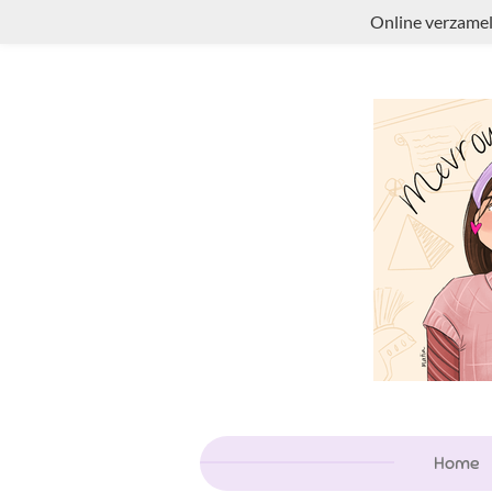
Online verzamel
Ga
direct
naar
de
hoofdinhoud
Home