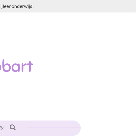
jleer onderwijs!
bart