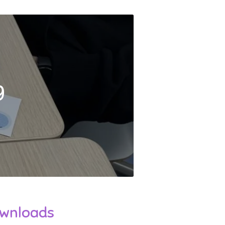
g
wnloads