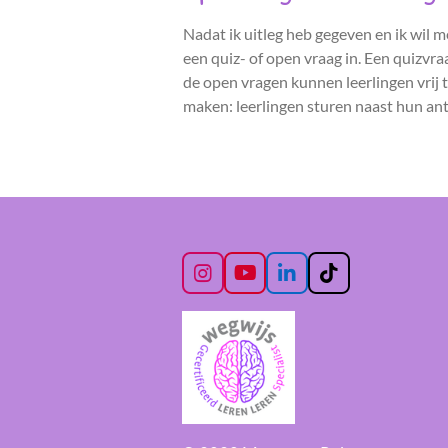
Nadat ik uitleg heb gegeven en ik wil m
een quiz- of open vraag in. Een quizvra
de open vragen kunnen leerlingen vrij 
maken: leerlingen sturen naast hun an
I
Y
L
T
n
o
i
i
s
u
n
k
t
T
k
T
a
u
e
o
g
b
d
k
r
e
I
a
n
m