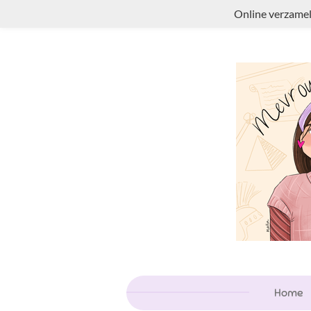
Online verzamel
Ga
direct
naar
de
hoofdinhoud
Home