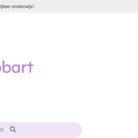
jleer onderwijs!
bart