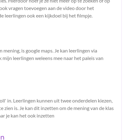
les. Hierdoor hoef je ze niet meer op te zoeken of op
je ook vragen toevoegen aan de video door het
e leerlingen ook een kijkdoel bij het filmpje.
 mening, is google maps. Je kan leerlingen via
k mijn leerlingen weleens mee naar het paleis van
poll' in. Leerlingen kunnen uit twee onderdelen kiezen,
e zien is. Je kan dit inzetten om de mening van de klas
ar je kan het ook inzetten
en