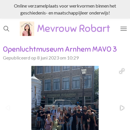
Online verzamelplaats voor werkvormen binnen het
Ga
geschiedenis- en maatschappijleer onderwijs!
direct
naar
Mevrouw Robart
de
hoofdinhoud
Openluchtmuseum Arnhem MAVO 3
Gepubliceerd op 8 juni 2023 om 10:29