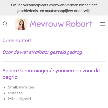
Online verzamelplaats voor werkvormen binnen het
Ga
geschiedenis- en maatschappijleer onderwijs!
direct
naar
Mevrouw Robart
de
hoofdinhoud
Criminaliteit
Door de wet strafbaar gesteld gedrag.
Andere benamingen/ synoniemen voor dit
begrip:
Strafbare feiten
Misdaad
Misdadigheid